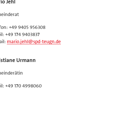
io Jehl
einderat
fon: +49 9405 956308
l: +49 174 9403837
il:
mario.jehl@spd-teugn.de
istiane Urmann
einderätin
il: +49 170 4998060