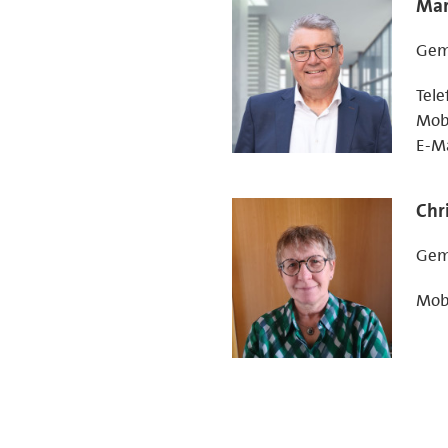
Mar
Gem
Tele
Mobi
E-Ma
Chr
Gem
Mob